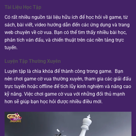
Tài Liệu Học Tập
Có rất nhiều nguồn tài liệu hữu ích để học hỏi về game, từ
sách, bài viết, video hướng dẫn đến các ứng dụng và trang
web chuyên về cờ vua. Bạn có thể tìm thấy nhiều bài học,
phân tích ván đấu, và chiến thuật trên các nền tảng trực
tuyến.
Luyện Tập Thường Xuyên
Luyện tập là chìa khóa để thành công trong game. Bạn
nên chơi game cờ vua thường xuyên, tham gia các giải đấu
trực tuyến hoặc offline để tích lũy kinh nghiệm và nâng cao
kỹ năng. Việc chơi game cờ vua với những đối thủ mạnh
hơn sẽ giúp bạn học hỏi được nhiều điều mới.