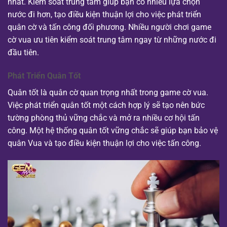
nhất. Kiểm soát trung tâm giúp bạn có nhiều lựa chọn
nước đi hơn, tạo điều kiện thuận lợi cho việc phát triển
quân cờ và tấn công đối phương. Nhiều người chơi game
cờ vua ưu tiên kiểm soát trung tâm ngay từ những nước đi
đầu tiên.
Phát Triển Quân Tốt
Quân tốt là quân cờ quan trọng nhất trong game cờ vua.
Việc phát triển quân tốt một cách hợp lý sẽ tạo nên bức
tường phòng thủ vững chắc và mở ra nhiều cơ hội tấn
công. Một hệ thống quân tốt vững chắc sẽ giúp bạn bảo vệ
quân Vua và tạo điều kiện thuận lợi cho việc tấn công.