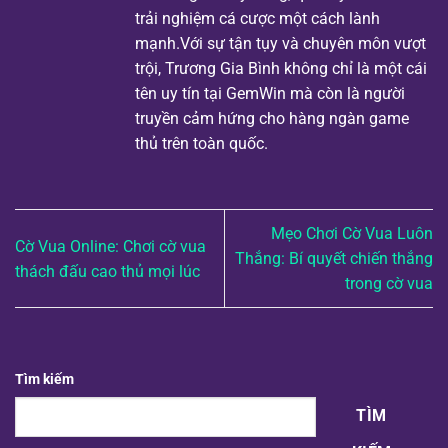
trải nghiệm cá cược một cách lành
mạnh.Với sự tận tụy và chuyên môn vượt
trội, Trương Gia Bình không chỉ là một cái
tên uy tín tại GemWin mà còn là người
truyền cảm hứng cho hàng ngàn game
thủ trên toàn quốc.
Mẹo Chơi Cờ Vua Luôn
Cờ Vua Online: Chơi cờ vua
Thắng: Bí quyết chiến thắng
thách đấu cao thủ mọi lúc
trong cờ vua
Tìm kiếm
TÌM