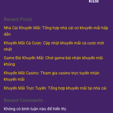
KIẾM
Recent Posts
Nhà Cái Khuyến Mãi: Tổng hợp nhà cái có khuyến mãi hấp
dẫn
Khuyến Mãi Cá Cược: Cập nhật khuyến mãi cá cược mới
nhất
Game Bài Khuyến Mãi: Chơi game bài nhận khuyến mãi
khủng
Khuyến Mãi Casino: Tham gia casino trực tuyến nhận
khuyến mãi
Khuyến Mãi Trực Tuyến: Tổng hợp khuyến mãi tại nhà cái
Recent Comments
Không có bình luận nào để hiển thị.