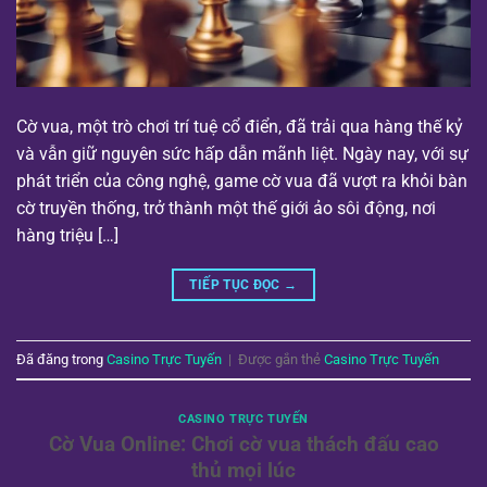
Cờ vua, một trò chơi trí tuệ cổ điển, đã trải qua hàng thế kỷ
và vẫn giữ nguyên sức hấp dẫn mãnh liệt. Ngày nay, với sự
phát triển của công nghệ, game cờ vua đã vượt ra khỏi bàn
cờ truyền thống, trở thành một thế giới ảo sôi động, nơi
hàng triệu […]
TIẾP TỤC ĐỌC
→
Đã đăng trong
Casino Trực Tuyến
|
Được gắn thẻ
Casino Trực Tuyến
CASINO TRỰC TUYẾN
Cờ Vua Online: Chơi cờ vua thách đấu cao
thủ mọi lúc