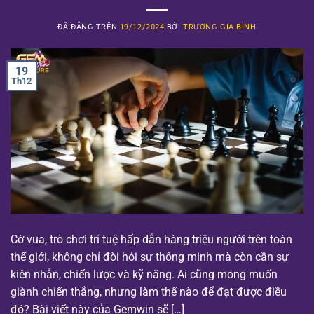
ĐÃ ĐĂNG TRÊN
19/12/2024
BỞI
TRƯƠNG GIA BÌNH
19
Th12
Cờ vua, trò chơi trí tuệ hấp dẫn hàng triệu người trên toàn
thế giới, không chỉ đòi hỏi sự thông minh mà còn cần sự
kiên nhẫn, chiến lược và kỹ năng. Ai cũng mong muốn
giành chiến thắng, nhưng làm thế nào để đạt được điều
đó? Bài viết này của Gemwin sẽ […]