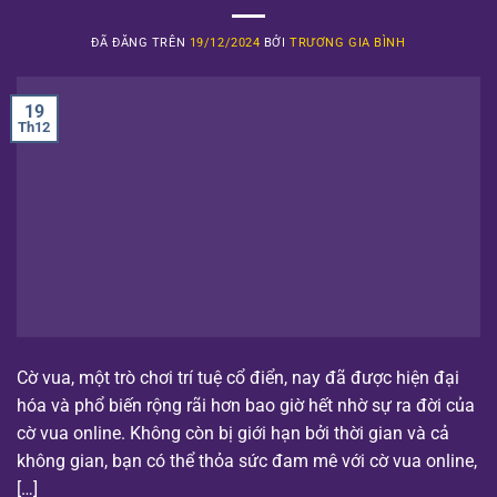
ĐÃ ĐĂNG TRÊN
19/12/2024
BỞI
TRƯƠNG GIA BÌNH
19
Th12
Cờ vua, một trò chơi trí tuệ cổ điển, nay đã được hiện đại
hóa và phổ biến rộng rãi hơn bao giờ hết nhờ sự ra đời của
cờ vua online. Không còn bị giới hạn bởi thời gian và cả
không gian, bạn có thể thỏa sức đam mê với cờ vua online,
[…]